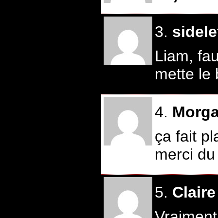
3.
sidele
Liam, fau
mette le 
4.
Morga
ça fait p
merci du
5.
Claire
Vraiment