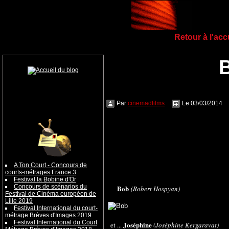
Retour à l'ac
B
Par
cinemadfilms
Le 03/03/2014
A Ton Court - Concours de
courts-métrages France 3
Festival la Bobine d'Or
Concours de scénarios du
Bob
(Robert Hospyan)
Festival de Cinéma européen de
Lille 2019
Festival International du court-
métrage Brèves d'Images 2019
Festival International du Court
Joséphine
et ...
(Joséphine
Kergaravat)