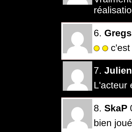
réalisati
6.
Greg
c'est
7.
Julie
L'acteur 
8.
SkaP
bien joué