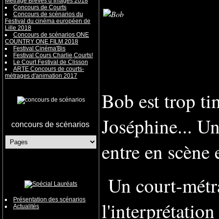
Métrage Brèves d’Images 2018
Concours de Courts
Concours de scénarios du
Festival du cinéma européen de
Lille 2018
Concours de scénarios ONE
COUNTRY ONE FILM 2018
Festival Cinéma'Bis
Festival Cours Charlie,Courts!
Le Court Festival de Clisson
ARTE Concours de courts-
métrages d'animation 2017
Bob est trop ti
Joséphine... Un
concours de scénarios
entre en scène e
Un court-métra
Présentation des scénarios
l'interprétatio
Actualités