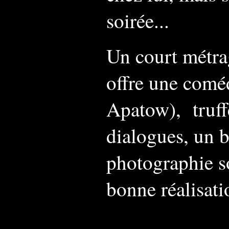
soirée...
Un court métrag
offre u
ne coméd
Apatow),
truf
dialogues, un
photographie so
bonne réalisatio