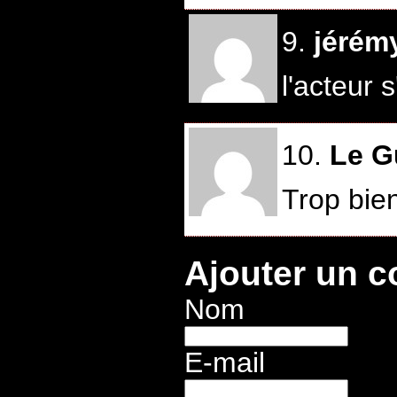
9.
jérém
l'acteur 
10.
Le G
Trop bie
Ajouter un 
Nom
E-mail