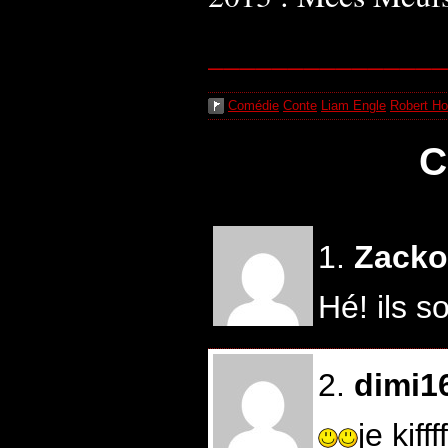
_______________
Comédie
Conte
Liam Engle
Robert H
C
1.
Zacko
Hé! ils s
2.
dimi1
je kif