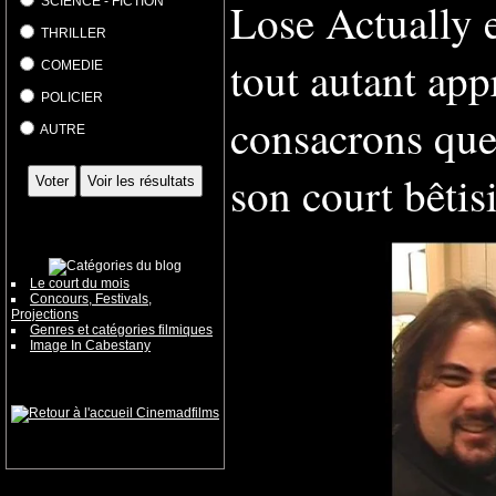
Lose Actually 
SCIENCE - FICTION
THRILLER
tout autant app
COMEDIE
POLICIER
consacrons quel
AUTRE
son court bêtisi
Le court du mois
Concours, Festivals,
Projections
Genres et catégories filmiques
Image In Cabestany